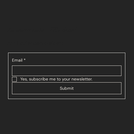
–
Für deine!
Aus unserer Küche
Am Laufenden bleiben:
Email
*
Yes, subscribe me to your newsletter.
Submit